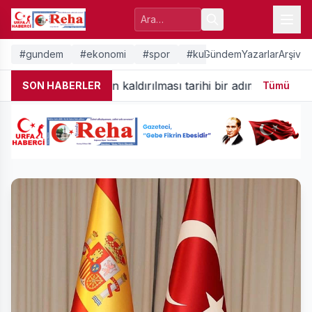
#gundem
#ekonomi
#spor
#kultur-sanat
Gündem
Yazarlar
Arşiv
Temmuz sansürün kaldırılması tarihi bir adımdır
SON HABERLER
Tümü
14:57