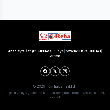
Ana Sayfa
|
İletişim
|
Kurumsal
|
Künye
|
Yazarlar
|
Hava Durumu
|
Arama
© 2026 Tüm hakları saklıdır.
Bağlantı yoluyla gidilen dış sitelerin içeriğinden Reha Gazetesi sorumlu
değildir.